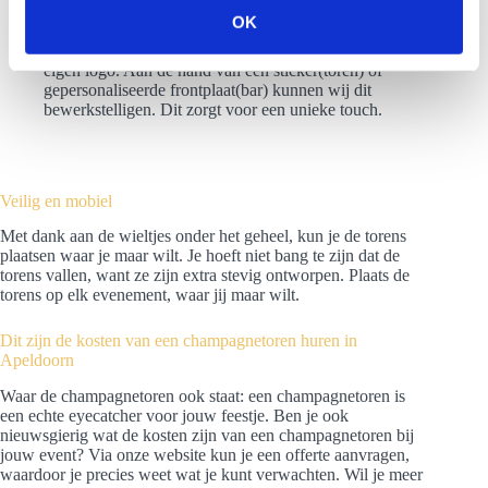
rookgordijn te creëren rondom de toren. Op deze
s
OK
manier creëer je een special effect.
e
Branding: je kunt de champagetoren voorzien van jouw
l
eigen logo. Aan de hand van een sticker(toren) of
gepersonaliseerde frontplaat(bar) kunnen wij dit
e
bewerkstelligen. Dit zorgt voor een unieke touch.
c
t
i
e
Veilig en mobiel
Met dank aan de wieltjes onder het geheel, kun je de torens
plaatsen waar je maar wilt. Je hoeft niet bang te zijn dat de
torens vallen, want ze zijn extra stevig ontworpen. Plaats de
torens op elk evenement, waar jij maar wilt.
Dit zijn de kosten van een champagnetoren huren in
Apeldoorn
Waar de champagnetoren ook staat: een champagnetoren is
een echte eyecatcher voor jouw feestje. Ben je ook
nieuwsgierig wat de kosten zijn van een champagnetoren bij
jouw event? Via onze website kun je een offerte aanvragen,
waardoor je precies weet wat je kunt verwachten. Wil je meer