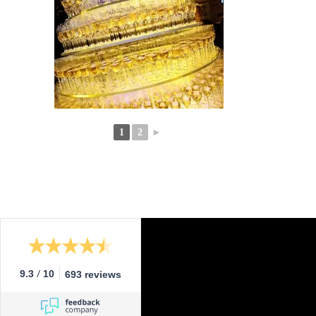
1
2
►
/
9.3
10
693 reviews