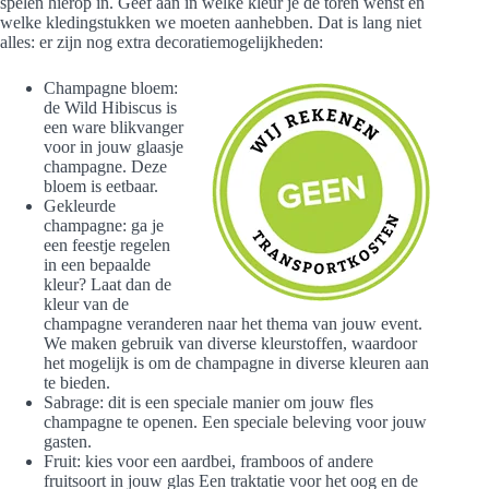
spelen hierop in. Geef aan in welke kleur je de toren wenst en
welke kledingstukken we moeten aanhebben. Dat is lang niet
alles: er zijn nog extra decoratiemogelijkheden:
Champagne bloem:
de Wild Hibiscus is
een ware blikvanger
voor in jouw glaasje
champagne. Deze
bloem is eetbaar.
Gekleurde
champagne: ga je
een feestje regelen
in een bepaalde
kleur? Laat dan de
kleur van de
champagne veranderen naar het thema van jouw event.
We maken gebruik van diverse kleurstoffen, waardoor
het mogelijk is om de champagne in diverse kleuren aan
te bieden.
Sabrage: dit is een speciale manier om jouw fles
champagne te openen. Een speciale beleving voor jouw
gasten.
Fruit: kies voor een aardbei, framboos of andere
fruitsoort in jouw glas Een traktatie voor het oog en de