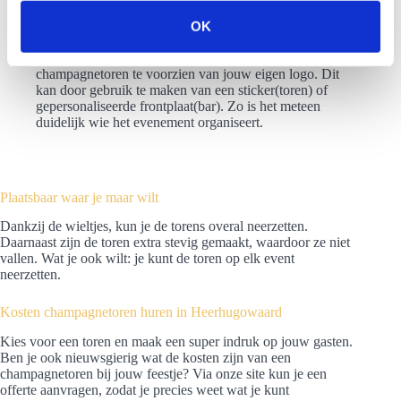
gasten? Aan de hand van droogijs is het mogelijk om
s
een rookgordijn te creëren rondom de toren. Zo valt
OK
e
jouw champagnetoren nog meer op.
Branding: wij geven je de mogelijkheid om de
l
champagnetoren te voorzien van jouw eigen logo. Dit
e
kan door gebruik te maken van een sticker(toren) of
c
gepersonaliseerde frontplaat(bar). Zo is het meteen
duidelijk wie het evenement organiseert.
t
i
e
Plaatsbaar waar je maar wilt
Dankzij de wieltjes, kun je de torens overal neerzetten.
Daarnaast zijn de toren extra stevig gemaakt, waardoor ze niet
vallen. Wat je ook wilt: je kunt de toren op elk event
neerzetten.
Kosten champagnetoren huren in Heerhugowaard
Kies voor een toren en maak een super indruk op jouw gasten.
Ben je ook nieuwsgierig wat de kosten zijn van een
champagnetoren bij jouw feestje? Via onze site kun je een
offerte aanvragen, zodat je precies weet wat je kunt