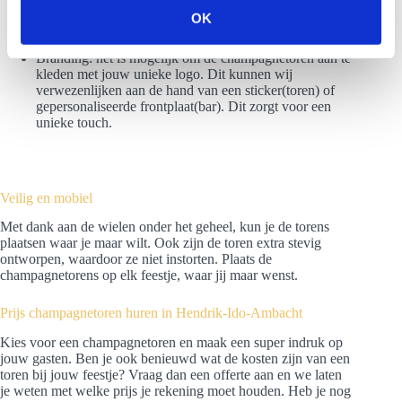
Rookeffect: wil je jouw gasten nog meer verrassen?
s
OK
Met droogijs is het mogelijk om de toren te voorzien
e
van een rookgordijn. Zo creëer je een special effect.
l
Branding: het is mogelijk om de champagnetoren aan te
kleden met jouw unieke logo. Dit kunnen wij
e
verwezenlijken aan de hand van een sticker(toren) of
c
gepersonaliseerde frontplaat(bar). Dit zorgt voor een
t
unieke touch.
i
e
Veilig en mobiel
Met dank aan de wielen onder het geheel, kun je de torens
plaatsen waar je maar wilt. Ook zijn de toren extra stevig
ontworpen, waardoor ze niet instorten. Plaats de
champagnetorens op elk feestje, waar jij maar wenst.
Prijs champagnetoren huren in Hendrik-Ido-Ambacht
Kies voor een champagnetoren en maak een super indruk op
jouw gasten. Ben je ook benieuwd wat de kosten zijn van een
toren bij jouw feestje? Vraag dan een offerte aan en we laten
je weten met welke prijs je rekening moet houden. Heb je nog