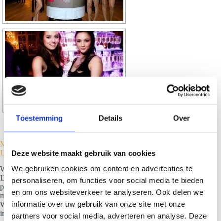
Toestemming
Details
Over
Mogelijkheden champagnetoren huren in Krimpen aan den
IJssel
Deze website maakt gebruik van cookies
We gebruiken cookies om content en advertenties te
Wil je ook een champagnetoren huren in Krimpen aan den
IJssel? Dan zijn er veel opties. Bekijk of je wilt gaan voor de
personaliseren, om functies voor social media te bieden
premium tower of de grand tower. Per champagnetoren is het
en om ons websiteverkeer te analyseren. Ook delen we
mogelijk om deze helemaal naar jouw wens aan te kleden.
informatie over uw gebruik van onze site met onze
Wat je wensen ook zijn: we spelen hier graag op in. Geef aan
in welke kleur je de toren wenst en welke kledingstukken we
partners voor social media, adverteren en analyse. Deze