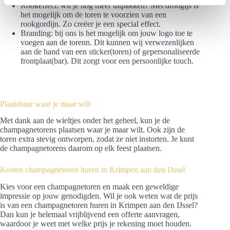
l
Rookeffect: wil je nog meer uitpakken? Met droogijs is
e
het mogelijk om de toren te voorzien van een
rookgordijn. Zo creëer je een special effect.
c
Branding: bij ons is het mogelijk om jouw logo toe te
t
voegen aan de torenn. Dit kunnen wij verwezenlijken
i
aan de hand van een sticker(toren) of gepersonaliseerde
frontplaat(bar). Dit zorgt voor een persoonlijke touch.
e
Plaatsbaar waar je maar wilt
Met dank aan de wieltjes onder het geheel, kun je de
champagnetorens plaatsen waar je maar wilt. Ook zijn de
toren extra stevig ontworpen, zodat ze niet instorten. Je kunt
de champagnetorens daarom op elk feest plaatsen.
Kosten champagnetoren huren in Krimpen aan den IJssel
Kies voor een champagnetoren en maak een geweldige
impressie op jouw genodigden. Wil je ook weten wat de prijs
is van een champagnetoren huren in Krimpen aan den IJssel?
Dan kun je helemaal vrijblijvend een offerte aanvragen,
waardoor je weet met welke prijs je rekening moet houden.