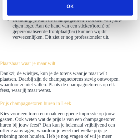
Met behulp van droogijs is het mogelijk om een
s
OK
rookgordijn te creëren rondom de toren. Zo valt jouw
e
toren nog meer op.
l
Branding: je kunt de champagetoren voorzien van jouw
eigen logo. Aan de hand van een sticker(toren) of
e
gepersonaliseerde frontplaat(bar) kunnen wij dit
c
verwezenlijken. Dit ziet er nog professioneler uit.
t
i
e
Plaatsbaar waar je maar wilt
Dankzij de wieltjes, kun je de torens waar je maar wilt
plaatsen. Daarbij zijn de champagnetorens stevig ontworpen,
waardoor ze niet vallen. Plaats de champagnetorens op elk
feest, waar jij maar wenst.
Prijs champagnetoren huren in Leek
Kies voor een toren en maak een goede impressie op jouw
gasten. Ook weten wat de prijs is van een champagnetoren
huren bij jouw feest? Dan kun je helemaal vrijblijvend een
offerte aanvragen, waardoor je weet met welke prijs je
rekening moet houden. Heb je nog vragen of wil je meer