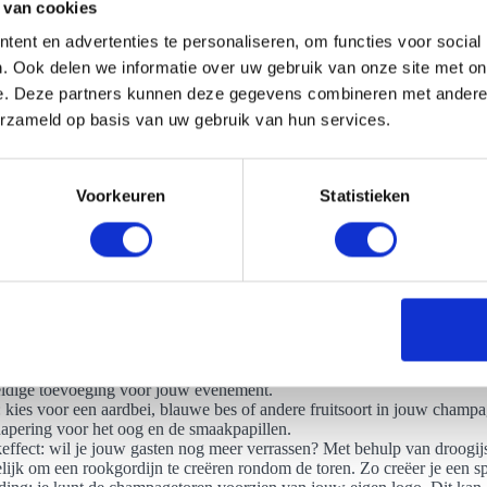
 van cookies
ent en advertenties te personaliseren, om functies voor social
. Ook delen we informatie over uw gebruik van onze site met on
e. Deze partners kunnen deze gegevens combineren met andere i
e mogelijkheden van een champagnetoren huren in Meppel
erzameld op basis van uw gebruik van hun services.
 een champagnetoren huren in Meppel? Dan zijn er veel mogelijkheden
. Per champagnetoren is het mogelijk om deze geheel naar jouw wens a
op in. Bepaal zelf in welke kleur je de champagnetoren wenst en kies wel
Voorkeuren
Statistieken
dere decoratiemogelijkheden:
pagne bloem: voorzie je glaasje champagne van een special effect met
cus. Deze bloem is eetbaar.
eurde champagne: geef je een evenement in een speciale kleur? Wees u
els van jouw champagne aan naar de kleur van het thema. We maken g
se kleurstoffen, wat het mogelijk maakt om de champagne in diverse kl
n.
age: kies ervoor om de champagne op een originele manier open te ma
ldige toevoeging voor jouw evenement.
: kies voor een aardbei, blauwe bes of andere fruitsoort in jouw champ
apering voor het oog en de smaakpapillen.
ffect: wil je jouw gasten nog meer verrassen? Met behulp van droogijs
ijk om een rookgordijn te creëren rondom de toren. Zo creëer je een spe