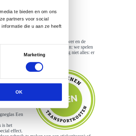
 media te bieden en om ons
ze partners voor social
nformatie die u aan ze heeft
. Maak een keuze uit de premium tower en de
an te kleden. Wat je wensen ook zijn: we spelen
ke outfit we aanhebben. Dat is lang niet alles: er
Marketing
 de Wild
niek en pas de
ebruik van
OK
euren aan te
ken. Een
agneglas Een
 is het
cial effect.