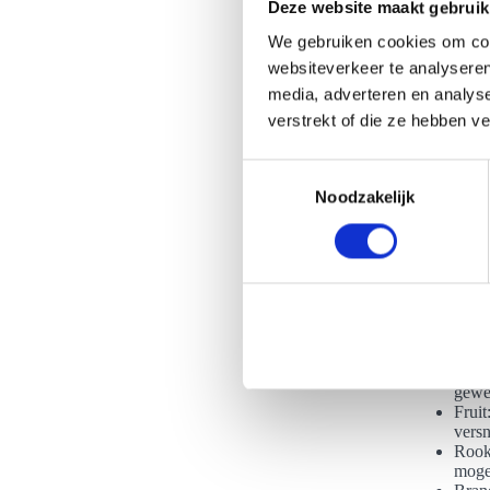
Deze website maakt gebruik
We gebruiken cookies om cont
websiteverkeer te analyseren
media, adverteren en analys
Dit zijn d
verstrekt of die ze hebben v
Wil je ook
grand tower
T
hier graag 
Noodzakelijk
o
zijn nog an
e
s
Cham
Hibis
t
Gekl
e
bubb
m
diver
biede
m
Sabr
i
gewe
n
Fruit
versn
g
Rooke
s
mogel
s