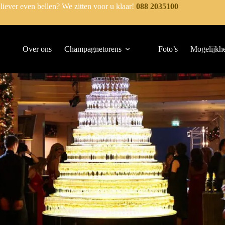
 liever even bellen? We zitten voor u klaar!
088 2035100
Over ons
Champagnetorens
Foto’s
Mogelijkh