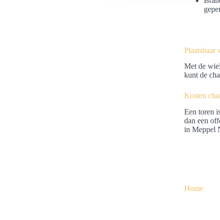
Brand
geper
e
l
e
c
Plaatsbaar 
t
Met de wiel
i
kunt de cha
e
Kosten cha
Een toren i
dan een off
in Meppel N
Home