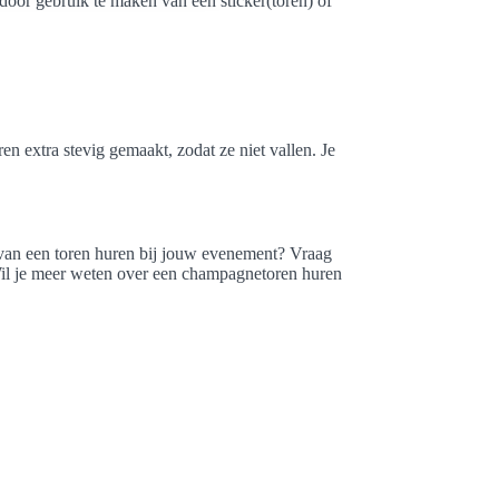
oor gebruik te maken van een sticker(toren) of
en extra stevig gemaakt, zodat ze niet vallen. Je
 van een toren huren bij jouw evenement? Vraag
Wil je meer weten over een champagnetoren huren