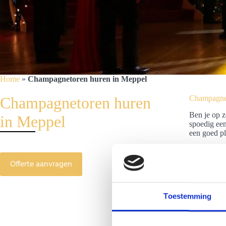
Home
»
Champagnetoren huren in Meppel
Champagnetoren huren
Champagnet
Ben je op z
in Meppel
spoedig een
een goed p
Offerte aanvragen
Toestemming