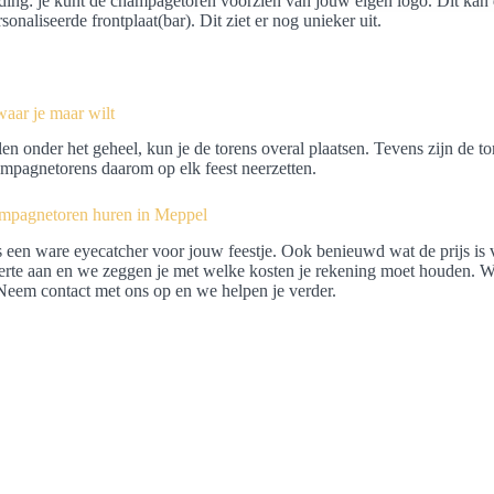
ing: je kunt de champagetoren voorzien van jouw eigen logo. Dit kan d
sonaliseerde frontplaat(bar). Dit ziet er nog unieker uit.
waar je maar wilt
en onder het geheel, kun je de torens overal plaatsen. Tevens zijn de tor
mpagnetorens daarom op elk feest neerzetten.
mpagnetoren huren in Meppel
s een ware eyecatcher voor jouw feestje. Ook benieuwd wat de prijs is
erte aan en we zeggen je met welke kosten je rekening moet houden. 
eem contact met ons op en we helpen je verder.