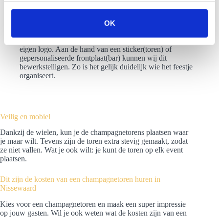
Rookeffect: wil je jouw genodigden nog meer
s
verrassen? Aan de hand van droogijs is het mogelijk om
s
een rookgordijn te creëren rondom de toren. Op deze
OK
e
manier creëer je een special effect.
Branding: je kunt de champagetoren voorzien van jouw
l
eigen logo. Aan de hand van een sticker(toren) of
e
gepersonaliseerde frontplaat(bar) kunnen wij dit
c
bewerkstelligen. Zo is het gelijk duidelijk wie het feestje
organiseert.
t
i
e
Veilig en mobiel
Dankzij de wielen, kun je de champagnetorens plaatsen waar
je maar wilt. Tevens zijn de toren extra stevig gemaakt, zodat
ze niet vallen. Wat je ook wilt: je kunt de toren op elk event
plaatsen.
Dit zijn de kosten van een champagnetoren huren in
Nissewaard
Kies voor een champagnetoren en maak een super impressie
op jouw gasten. Wil je ook weten wat de kosten zijn van een