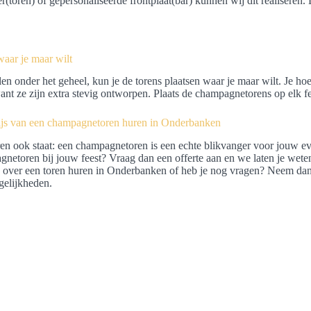
er(toren) of gepersonaliseerde frontplaat(bar) kunnen wij dit realiseren. D
waar je maar wilt
en onder het geheel, kun je de torens plaatsen waar je maar wilt. Je hoe
want ze zijn extra stevig ontworpen. Plaats de champagnetorens op elk fee
rijs van een champagnetoren huren in Onderbanken
en ook staat: een champagnetoren is een echte blikvanger voor jouw eve
netoren bij jouw feest? Vraag dan een offerte aan en we laten je wete
over een toren huren in Onderbanken of heb je nog vragen? Neem dan 
gelijkheden.