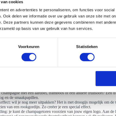
 van cookies
ent en advertenties te personaliseren, om functies voor social
. Ook delen we informatie over uw gebruik van onze site met on
e. Deze partners kunnen deze gegevens combineren met andere i
e wensen rondom een champagnetoren huren in Onderbanken?
erzameld op basis van uw gebruik van hun services.
l mogelijkheden als je een champagnetoren in Onderbanken wilt huren
rens: de premium tower en de grand tower. Je kunt jouw favoriete tor
e spelen hier graag op in. Bepaal zelf in welke kleur je de toren wenst 
Voorkeuren
Statistieken
 er zijn nog veel meer andere decoratiemogelijkheden:
pagne bloem: nog meer feest met de Wild Hibiscus. Deze bloem is eet
urde champagne: geef je een event in een bepaalde kleur? Wees origin
els van jouw champagne aan naar de kleur van het thema. We maken g
hillende kleurstoffen, waardoor we de champagne in elke wenselijke k
ieden.
age: een klassieke methode om een fles champagne open te maken. Dit
uk op jouw genodigden.
: champagne met een aardbei, framboos of een andere fruitsoort? Een tr
og en de smaakpapillen.
ffect: wil je nog meer uitpakken? Het is met droogijs mogelijk om de t
ien van een rookgordijn. Zo creëer je een special effect.
ding: je kunt de champagetoren voorzien van jouw eigen logo. Aan de