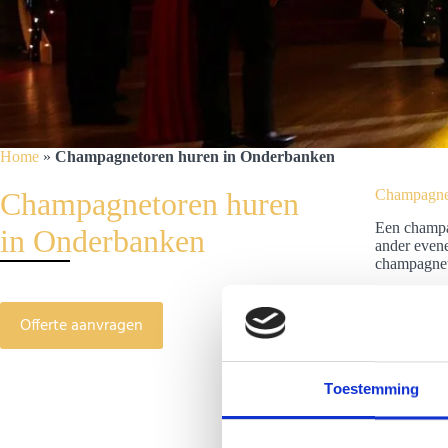
Home
»
Champagnetoren huren in Onderbanken
Champagnetoren huren
Champagnet
Een champag
in Onderbanken
ander evene
champagneto
Offerte aanvragen
Toestemming