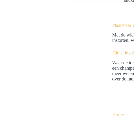
stick
e
l
e
Plaatsbaar 
c
t
Met de wiel
instorten, 
i
e
Dit is de p
Waar de tor
een champag
meer weten 
over de mo
Home