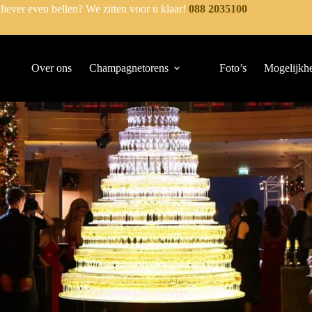
 liever even bellen? We zitten voor u klaar!
088 2035100
Over ons
Champagnetorens
Foto’s
Mogelijkh