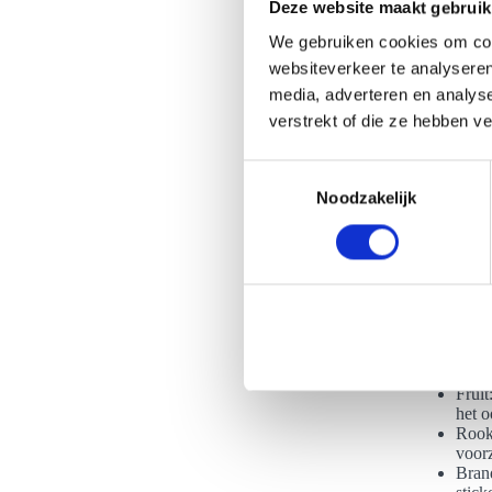
Deze website maakt gebruik
We gebruiken cookies om cont
websiteverkeer te analyseren
media, adverteren en analys
Wat zijn j
verstrekt of die ze hebben v
Er zijn vee
champagneto
T
ook zijn: w
Noodzakelijk
o
enige, want
e
s
Cham
Gekle
t
bubb
e
versc
m
aanb
Sabr
m
indr
i
Fruit
n
het o
Rooke
g
voorz
s
Bran
s