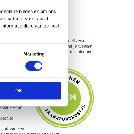
 media te bieden en om ons
ze partners voor social
nformatie die u aan ze heeft
. Zo maken we een onderscheid tussen diverse
en naar je eigen smaak aankleden. Wat je wensen
en kies welke outfit we aanhebben. Dat is niet het
Marketing
baar.
eel en pas de
ebruik van
leur kunnen
OK
 maakt zeker
aktatie voor
oren te
 hand van een