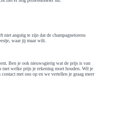
it ziet er nog professioneler uit.
ft niet angstig te zijn dat de champagnetorens
stje, waar jij maar wilt.
nt. Ben je ook nieuwsgierig wat de prijs is van
n met welke prijs je rekening moet houden. Wil je
contact met ons op en we vertellen je graag meer