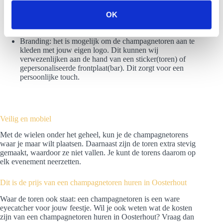
alleen vrolijk uit, het smaakt ook nog eens heerlijk.
s
Rookeffect: extra indruk maken op jouw genodigden?
OK
e
Het is met droogijs mogelijk om de toren te voorzien
van een rookgordijn. Zo creëer je een special effect.
l
Branding: het is mogelijk om de champagnetoren aan te
e
kleden met jouw eigen logo. Dit kunnen wij
c
verwezenlijken aan de hand van een sticker(toren) of
gepersonaliseerde frontplaat(bar). Dit zorgt voor een
t
persoonlijke touch.
i
e
Veilig en mobiel
Met de wielen onder het geheel, kun je de champagnetorens
waar je maar wilt plaatsen. Daarnaast zijn de toren extra stevig
gemaakt, waardoor ze niet vallen. Je kunt de torens daarom op
elk evenement neerzetten.
Dit is de prijs van een champagnetoren huren in Oosterhout
Waar de toren ook staat: een champagnetoren is een ware
eyecatcher voor jouw feestje. Wil je ook weten wat de kosten
zijn van een champagnetoren huren in Oosterhout? Vraag dan