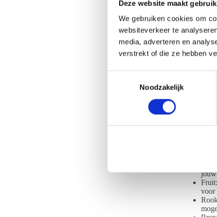
Deze website maakt gebruik
We gebruiken cookies om cont
websiteverkeer te analyseren
media, adverteren en analys
Wat zijn j
verstrekt of die ze hebben v
Er zijn uit
de grand to
T
Zo kun je z
Noodzakelijk
o
zijn nog ve
e
s
Cham
cham
t
Gekle
e
plan
m
voege
champ
m
Sabr
i
jouw
n
Fruit
voor
g
Rook
s
mogel
s