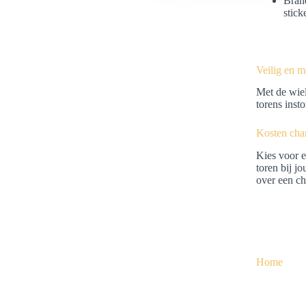
Brand
stick
e
l
e
c
Veilig en m
t
Met de wiel
i
torens insto
e
Kosten cha
Kies voor 
toren bij j
over een c
Home