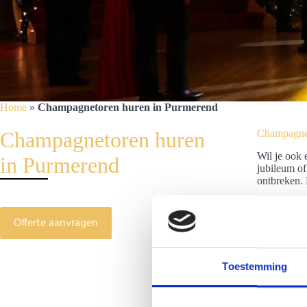
Home
»
Champagnetoren huren in Purmerend
Champagnetoren huren
Champagnet
Wil je ook 
in Purmerend
jubileum of
ontbreken. 
Offerte aanvragen
Toestemming