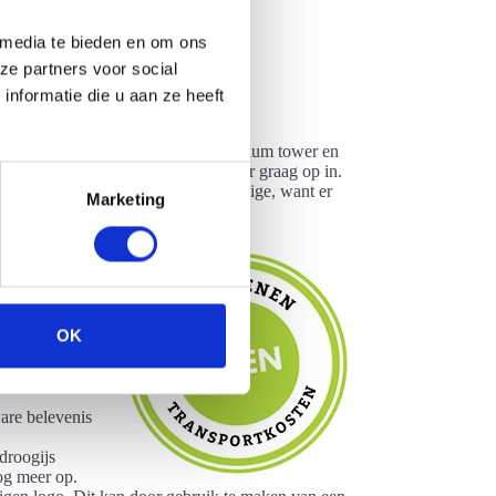
 media te bieden en om ons
ze partners voor social
nformatie die u aan ze heeft
t huren. Maak een keuze uit de premium tower en
t je wensen ook zijn: we spelen hier graag op in.
its we aanhebben. Dat is niet het enige, want er
Marketing
las
 het een goed
enement. We
OK
lijk is om de
ektakel voor
are belevenis
droogijs
og meer op.