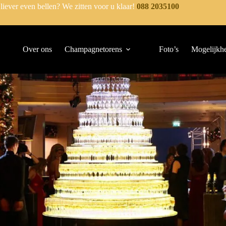
 liever even bellen? We zitten voor u klaar!
088 2035100
Over ons
Champagnetorens
Foto’s
Mogelijkh