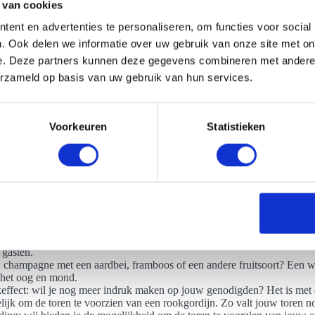
 van cookies
ent en advertenties te personaliseren, om functies voor social
. Ook delen we informatie over uw gebruik van onze site met on
e. Deze partners kunnen deze gegevens combineren met andere i
e wensen wat betreft een champagnetoren huren in Purmerend?
erzameld op basis van uw gebruik van hun services.
eenlopende mogelijkheden als je een champagnetoren in Purmerend wil
wer. Geef je persoonlijke touch aan jouw favoriete champagnetoren. Wa
elf bepalen in welke kleur je de toren wenst en kun je kiezen welke outf
Voorkeuren
Statistieken
el meer andere decoratiemogelijkheden:
pagne bloem: de Wild Hibiscus is een ware blikvanger voor in jouw g
pagne. Deze bloem is eetbaar.
urde champagne: wil je een feest regelen in een speciale kleur? Dan is
 om de kleur van de bubbels te veranderen naar het thema van jouw ev
n verschillende kleurstoffen toe aan de champagne, waardoor het moge
agne in verschillende kleuren te serveren.
age: laat de champagne op een unieke manier openen. Een bijzonder sp
 gasten.
: champagne met een aardbei, framboos of een andere fruitsoort? Een w
 het oog en mond.
effect: wil je nog meer indruk maken op jouw genodigden? Het is met 
ijk om de toren te voorzien van een rookgordijn. Zo valt jouw toren n