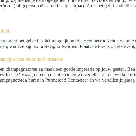
ing: wij bieden je de mogelijkheid om de toren te voorzien van jouw e
er(toren) of gepersonaliseerde frontplaat(bar). Zo is het gelijk duidelij
obiel
en onder het geheel, is het mogelijk om de toren neer te zetten waar je ma
rten, want ze zijn extra stevig ontworpen. Plaats de torens op elk event,
mpagnetoren huren in Purmerend
een champagnetoren en maak een goede impressie op jouw gasten. Ben j
ouw feestje? Vraag dan een offerte aan en we vertellen je met welke ko
hampagnetoren huren in Purmerend Contacteer en we vertellen je graag