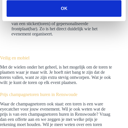
voorzien van een rookgordijn. Zo creëer je een special
s
effect.
OK
e
Branding: bij ons is het mogelijk om jouw logo toe te
voegen aan de torenn. Dit kan door gebruik te maken
l
van een sticker(toren) of gepersonaliseerde
e
frontplaat(bar). Zo is het direct duidelijk wie het
c
evenement organiseert.
t
i
e
Veilig en mobiel
Met de wielen onder het geheel, is het mogelijk om de toren te
plaatsen waar je maar wilt. Je hoeft niet bang te zijn dat de
torens vallen, want ze zijn extra stevig ontworpen. Wat je ook
wilt: je kunt de toren op elk event plaatsen.
Prijs champagnetoren huren in Renswoude
Waar de champagnetoren ook staat: een toren is een ware
eyecatcher voor jouw evenement. Wil je ook weten wat de
prijs is van een champagnetoren huren in Renswoude? Vraag
dan een offerte aan en we zeggen je met welke prijs je
rekening moet houden. Wil je meer weten over een toren