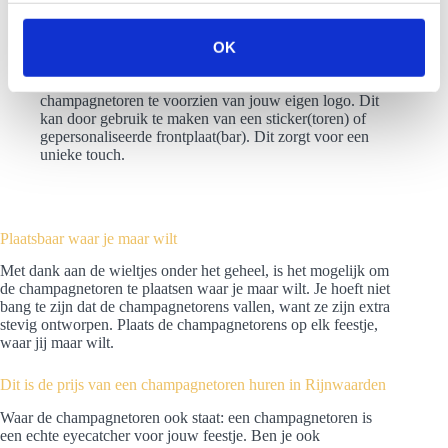
Rookeffect: extra indruk maken op jouw genodigden?
s
Met droogijs is het mogelijk om de toren te voorzien
s
van een rookgordijn. Zo valt jouw champagnetoren nog
OK
e
meer op.
Branding: wij geven je de mogelijkheid om de
l
champagnetoren te voorzien van jouw eigen logo. Dit
e
kan door gebruik te maken van een sticker(toren) of
c
gepersonaliseerde frontplaat(bar). Dit zorgt voor een
unieke touch.
t
i
e
Plaatsbaar waar je maar wilt
Met dank aan de wieltjes onder het geheel, is het mogelijk om
de champagnetoren te plaatsen waar je maar wilt. Je hoeft niet
bang te zijn dat de champagnetorens vallen, want ze zijn extra
stevig ontworpen. Plaats de champagnetorens op elk feestje,
waar jij maar wilt.
Dit is de prijs van een champagnetoren huren in Rijnwaarden
Waar de champagnetoren ook staat: een champagnetoren is
een echte eyecatcher voor jouw feestje. Ben je ook