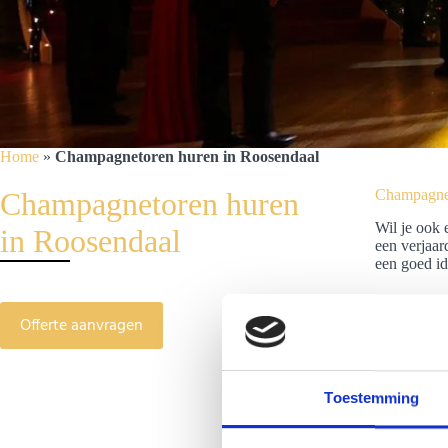
Home
»
Champagnetoren huren in Roosendaal
Champagnetoren huren
Champagnet
Wil je ook 
in Roosendaal
een verjaar
een goed id
Offerte aanvragen
Toestemming