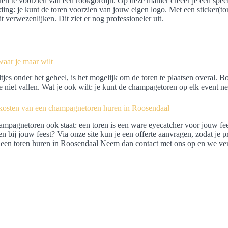
ren te voorzien van een rookgordijn. Op deze manier creëer je een specia
ing: je kunt de toren voorzien van jouw eigen logo. Met een sticker(to
it verwezenlijken. Dit ziet er nog professioneler uit.
waar je maar wilt
tjes onder het geheel, is het mogelijk om de toren te plaatsen overal. B
 niet vallen. Wat je ook wilt: je kunt de champagetoren op elk event ne
e kosten van een champagnetoren huren in Roosendaal
mpagnetoren ook staat: een toren is een ware eyecatcher voor jouw fee
en bij jouw feest? Via onze site kun je een offerte aanvragen, zodat je 
een toren huren in Roosendaal Neem dan contact met ons op en we verte