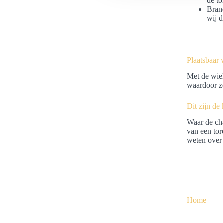
de to
s
Brand
e
wij d
l
e
c
Plaatsbaar 
t
i
Met de wiel
waardoor ze
e
Dit zijn d
Waar de cha
van een tor
weten over 
Home