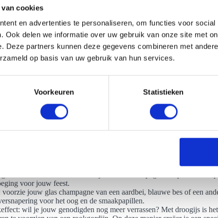
 van cookies
ent en advertenties te personaliseren, om functies voor social
. Ook delen we informatie over uw gebruik van onze site met on
e. Deze partners kunnen deze gegevens combineren met andere i
 opties van een toren huren in Roosendaal?
erzameld op basis van uw gebruik van hun services.
schillende mogelijkheden als je een champagnetoren in Roosendaal wilt
 grand tower. Je kunt jouw favoriete champagnetoren naar je eigen sm
kun je zelf kiezen in welke kleur je de toren wenst en kun je kiezen w
Voorkeuren
Statistieken
ant er is nog veel meer mogelijk:
agne bloem: de Wild Hibiscus is een echte eyecatcher voor in jouw g
agne. Dit is een bloem die speciaal is gekweekt voor champagne en he
ze te eten.
urde champagne: organiseer je een feest in een speciaal thema? Dan is
neel idee om de kleur van de bubbels te veranderen naar het thema van
ement. We voegen verschillende kleurstoffen toe aan de champagne, w
ijk is om de champagne in diverse kleuren aan te bieden.
ge: dit is een unieke manier om jouw fles champagne te openen. Een p
eging voor jouw feest.
: voorzie jouw glas champagne van een aardbei, blauwe bes of een ander
ersnapering voor het oog en de smaakpapillen.
ffect: wil je jouw genodigden nog meer verrassen? Met droogijs is he