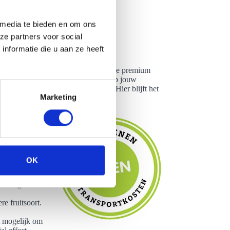
 media te bieden en om ons
ze partners voor social
nformatie die u aan ze heeft
 huren. Bekijk of je wilt gaan voor de premium
aak aankleden. We spelen graag in op jouw
elke kledingstukken we aanhebben. Hier blijft het
Marketing
laasje
t is mogelijk
 het een
 jouw
OK
aardoor het
rachtige
e fruitsoort.
t mogelijk om