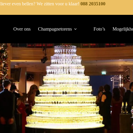
 liever even bellen? We zitten voor u klaar!
088 2035100
Over ons
Champagnetorens
Foto’s
Mogelijkh