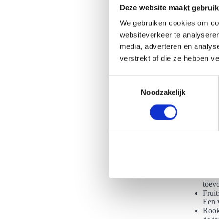
Deze website maakt gebruik
We gebruiken cookies om cont
websiteverkeer te analyseren
media, adverteren en analys
Wat zijn de
verstrekt of die ze hebben v
Er zijn ver
tower of de
T
wensen. Zo 
Noodzakelijk
o
niet bij, w
e
Champ
s
champ
t
om de
e
Gekle
origi
m
even
m
mogel
i
Sabra
toevo
n
Fruit
g
Een v
s
Rooke