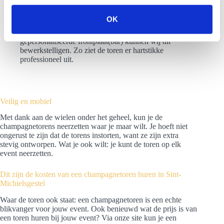
s
voorzien van een rookgordijn. Zo creëer je een special
effect.
s
OK
Branding: je kunt de toren voorzien van jouw eigen
e
logo. Aan de hand van een sticker(toren) of
l
gepersonaliseerde frontplaat(bar) kunnen wij dit
bewerkstelligen. Zo ziet de toren er hartstikke
e
professioneel uit.
c
t
i
e
Veilig en mobiel
Met dank aan de wielen onder het geheel, kun je de
champagnetorens neerzetten waar je maar wilt. Je hoeft niet
ongerust te zijn dat de torens instorten, want ze zijn extra
stevig ontworpen. Wat je ook wilt: je kunt de toren op elk
event neerzetten.
Dit zijn de kosten van een champagnetoren huren in Sint-
Michielsgestel
Waar de toren ook staat: een champagnetoren is een echte
blikvanger voor jouw event. Ook benieuwd wat de prijs is van
een toren huren bij jouw event? Via onze site kun je een