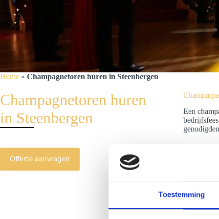
Home
»
Champagnetoren huren in Steenbergen
Champagnetoren huren
Champagnet
Een champag
in Steenbergen
bedrijfsfee
genodigden
Offerte aanvragen
Toestemming