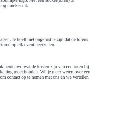
oonlijke logo. Met een sticker(toren) of
nog unieker uit.
tsen. Je hoeft niet ongerust te zijn dat de torens
toren op elk event neerzetten.
k benieuwd wat de kosten zijn van een toren bij
rekening moet houden. Wil je meer weten over een
om contact op te nemen met ons en we vertellen