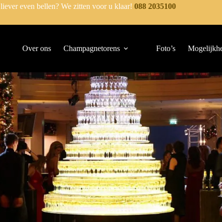
 liever even bellen? We zitten voor u klaar!
088 2035100
Over ons
Champagnetorens
Foto’s
Mogelijkh