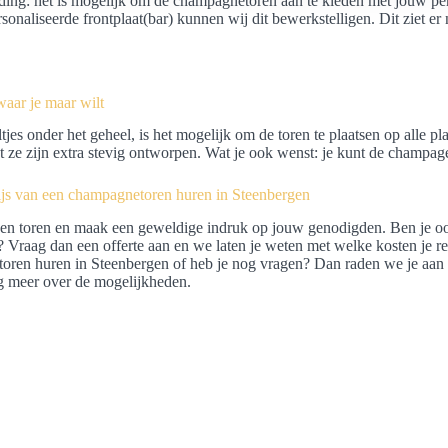
ing: het is mogelijk om de champagnetoren aan te kleden met jouw pers
sonaliseerde frontplaat(bar) kunnen wij dit bewerkstelligen. Dit ziet er 
waar je maar wilt
jes onder het geheel, is het mogelijk om de toren te plaatsen op alle plaa
t ze zijn extra stevig ontworpen. Wat je ook wenst: je kunt de champage
rijs van een champagnetoren huren in Steenbergen
en toren en maak een geweldige indruk op jouw genodigden. Ben je oo
 Vraag dan een offerte aan en we laten je weten met welke kosten je 
oren huren in Steenbergen of heb je nog vragen? Dan raden we je aan 
g meer over de mogelijkheden.