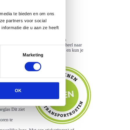
 media te bieden en om ons
ze partners voor social
nformatie die u aan ze heeft
 Zo maken we een onderscheid tussen
netoren is het mogelijk om deze geheel naar
en in welke kleur je de toren wenst en kun je
Marketing
eer mogelijk:
 Wild
nt deze eten.
Laat dan de
uiken
rse kleuren te
OK
al spektakel
eglas Dit ziet
oren te