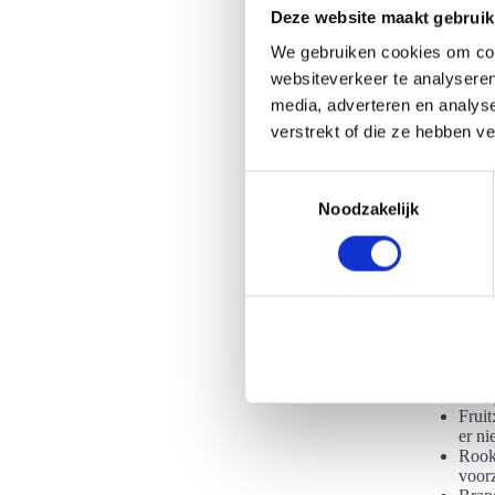
Deze website maakt gebruik
We gebruiken cookies om cont
websiteverkeer te analyseren
media, adverteren en analys
Wat zijn de
verstrekt of die ze hebben v
Er zijn vee
verschillen
T
jouw wens a
Noodzakelijk
o
bepalen wel
e
Champ
s
Hibis
t
Gekle
e
kleu
versc
m
serve
m
Sabra
i
voor
Fruit
n
er ni
g
Rooke
s
voorz