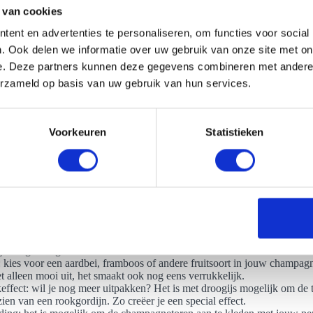
 van cookies
ent en advertenties te personaliseren, om functies voor social
. Ook delen we informatie over uw gebruik van onze site met on
e. Deze partners kunnen deze gegevens combineren met andere i
 mogelijkheden van een toren huren in Steenbergen?
erzameld op basis van uw gebruik van hun services.
l mogelijkheden als je een champagnetoren in Steenbergen wilt huren.
de champagnetorens: de premium tower en de grand tower. Per champag
an te kleden. We spelen graag in op jouw wensen. Zo kun je zelf bepal
Voorkeuren
Statistieken
ke kleding we aanhebben. Hier blijft het niet bij, want er is nog veel m
agne bloem: voorzie je glaasje bubbels van een special effect met de
cus. Dit is een bloem die speciaal is gekweekt voor champagne en je ku
urde champagne: ga je een feestje organiseren in een bepaalde kleur? 
r van de champagne aanpassen naar het thema van jouw feest. We gebr
hillende kleurstoffen, wat het mogelijk maakt om de champagne in dive
ren.
ge: een klassieke manier om een fles champagne te openen. Een specia
 jouw genodigden.
: kies voor een aardbei, framboos of andere fruitsoort in jouw champagn
et alleen mooi uit, het smaakt ook nog eens verrukkelijk.
ffect: wil je nog meer uitpakken? Het is met droogijs mogelijk om de t
ien van een rookgordijn. Zo creëer je een special effect.