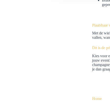
Brand
s
geper
e
l
e
c
Plaatsbaar 
t
Met de wielt
i
vallen, wan
e
Dit is de p
Kies voor e
jouw event?
champagnet
je dan graa
Home