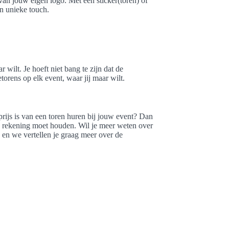
an jouw eigen logo. Met een sticker(toren) of
en unieke touch.
wilt. Je hoeft niet bang te zijn dat de
orens op elk event, waar jij maar wilt.
ijs is van een toren huren bij jouw event? Dan
 je rekening moet houden. Wil je meer weten over
en we vertellen je graag meer over de