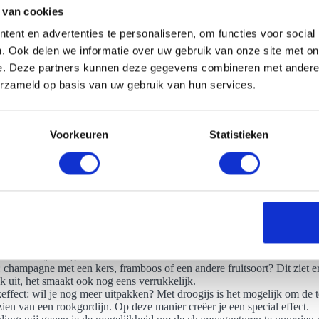
 van cookies
ent en advertenties te personaliseren, om functies voor social
. Ook delen we informatie over uw gebruik van onze site met on
e. Deze partners kunnen deze gegevens combineren met andere i
den champagnetoren huren in Voerendaal
erzameld op basis van uw gebruik van hun services.
een champagnetoren huren in Voerendaal? Dan zijn er uiteenlopende mo
er of de grand tower. Per champagnetoren is het mogelijk om deze he
zijn: we spelen hier graag op in. Het is mogelijk om te kiezen in welke
Voorkeuren
Statistieken
ngstukken we dragen. Dat is niet het enige, want er zijn nog veel meer
pagne bloem: nog meer feest met de Wild Hibiscus. Een eetbare bloem 
ekweekt voor champagne.
urde champagne: ga je een event regelen in een speciale kleur? Laat d
de bubbels veranderen naar het thema van jouw evenement. We voegen a
rstoffen toe aan de champagne, wat het mogelijk maakt om de champagn
en te serveren.
ge: een traditionele manier om een fles champagne open te maken. Ee
akel voor jouw gasten.
: champagne met een kers, framboos of een andere fruitsoort? Dit ziet er
jk uit, het smaakt ook nog eens verrukkelijk.
ffect: wil je nog meer uitpakken? Met droogijs is het mogelijk om de t
ien van een rookgordijn. Op deze manier creëer je een special effect.