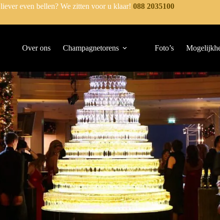
 liever even bellen? We zitten voor u klaar!
088 2035100
Over ons
Champagnetorens
Foto’s
Mogelijkh