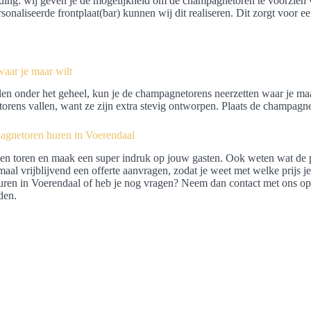
ing: wij geven je de mogelijkheid om de champagnetoren te voorzien v
sonaliseerde frontplaat(bar) kunnen wij dit realiseren. Dit zorgt voor e
waar je maar wilt
en onder het geheel, kun je de champagnetorens neerzetten waar je maar 
rens vallen, want ze zijn extra stevig ontworpen. Plaats de champagnet
pagnetoren huren in Voerendaal
en toren en maak een super indruk op jouw gasten. Ook weten wat de pr
maal vrijblijvend een offerte aanvragen, zodat je weet met welke prijs
uren in Voerendaal of heb je nog vragen? Neem dan contact met ons op 
den.