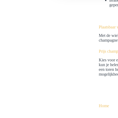
Brand
s
geper
e
l
e
c
Plaatsbaar 
t
Met de wiel
i
champagneto
e
Prijs cham
Kies voor e
kun je hele
een toren h
mogelijkhe
Home