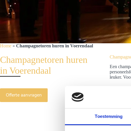
Home
»
Champagnetoren huren in Voerendaal
Champagnetoren huren
Champagnet
Een champag
in Voerendaal
personeelsf
leuker. Voo
Offerte aanvragen
Toestemming