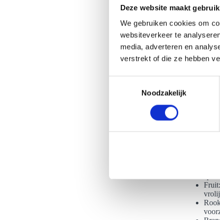
Deze website maakt gebruik
We gebruiken cookies om cont
websiteverkeer te analyseren
media, adverteren en analys
Mogelijkhe
verstrekt of die ze hebben v
Wil je ook 
premium tow
T
wensen ook 
Noodzakelijk
o
welke kledi
e
Cham
s
is g
t
Gekle
e
van 
kleu
m
kleur
m
Sabra
i
spekt
Fruit
n
vroli
g
Rooke
s
voorz