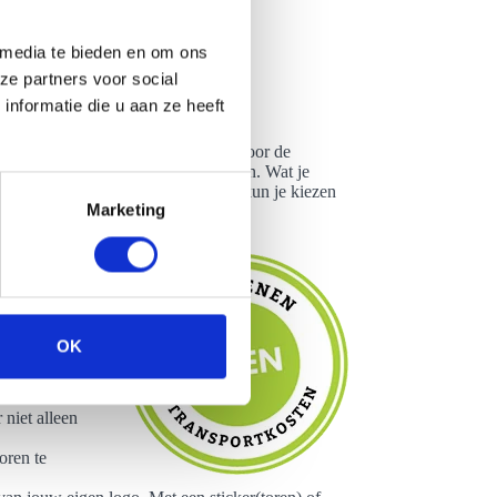
 media te bieden en om ons
ze partners voor social
nformatie die u aan ze heeft
gelijkheden. Kies of je wilt gaan voor de
lemaal naar jouw wens aan te kleden. Wat je
 kleur je de toren wenst en daarbij kun je kiezen
Marketing
 extra decoratiemogelijkheden:
die speciaal
an de kleur
llerlei
e in diverse
OK
n uniek
 niet alleen
oren te